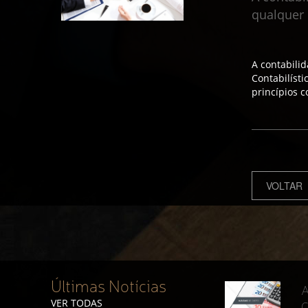
qualquer
A contabili
Contabilísti
princípios c
VOLTAR
Últimas Notícias
A
VER TODAS
C